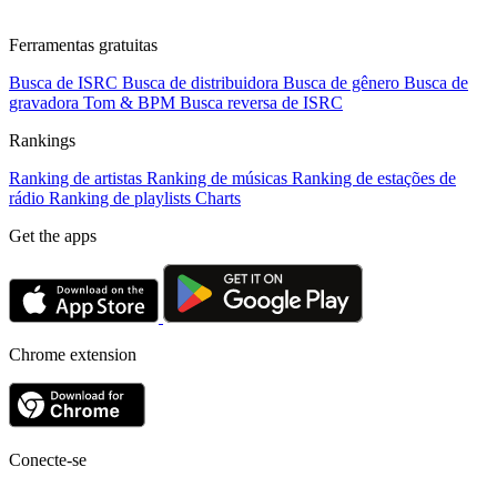
Ferramentas gratuitas
Busca de ISRC
Busca de distribuidora
Busca de gênero
Busca de
gravadora
Tom & BPM
Busca reversa de ISRC
Rankings
Ranking de artistas
Ranking de músicas
Ranking de estações de
rádio
Ranking de playlists
Charts
Get the apps
Chrome extension
Conecte-se