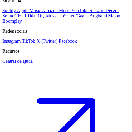
Streaming
Spotify
Apple Music
Amazon Music
YouTube
Shazam
Deezer
SoundCloud
Tidal
QQ Music
JioSaavn/Gaana
Anghami
Melon
Boomplay
Redes sociais
Instagram
TikTok
X (Twitter)
Facebook
Recursos
Central de ajuda