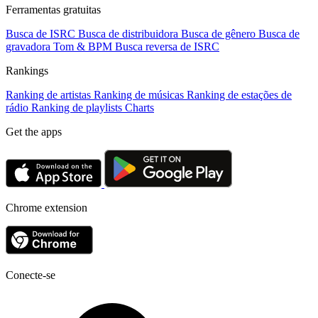
Ferramentas gratuitas
Busca de ISRC
Busca de distribuidora
Busca de gênero
Busca de
gravadora
Tom & BPM
Busca reversa de ISRC
Rankings
Ranking de artistas
Ranking de músicas
Ranking de estações de
rádio
Ranking de playlists
Charts
Get the apps
Chrome extension
Conecte-se