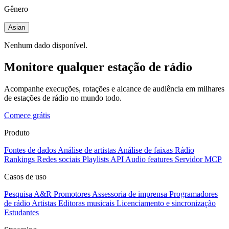
Gênero
Asian
Nenhum dado disponível.
Monitore qualquer estação de rádio
Acompanhe execuções, rotações e alcance de audiência em milhares
de estações de rádio no mundo todo.
Comece grátis
Produto
Fontes de dados
Análise de artistas
Análise de faixas
Rádio
Rankings
Redes sociais
Playlists
API
Audio features
Servidor MCP
Casos de uso
Pesquisa A&R
Promotores
Assessoria de imprensa
Programadores
de rádio
Artistas
Editoras musicais
Licenciamento e sincronização
Estudantes