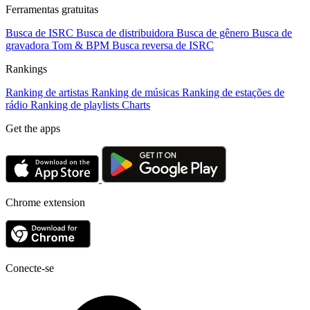
Ferramentas gratuitas
Busca de ISRC
Busca de distribuidora
Busca de gênero
Busca de
gravadora
Tom & BPM
Busca reversa de ISRC
Rankings
Ranking de artistas
Ranking de músicas
Ranking de estações de
rádio
Ranking de playlists
Charts
Get the apps
Chrome extension
Conecte-se