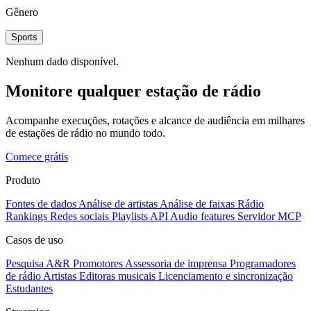
Gênero
Sports
Nenhum dado disponível.
Monitore qualquer estação de rádio
Acompanhe execuções, rotações e alcance de audiência em milhares
de estações de rádio no mundo todo.
Comece grátis
Produto
Fontes de dados
Análise de artistas
Análise de faixas
Rádio
Rankings
Redes sociais
Playlists
API
Audio features
Servidor MCP
Casos de uso
Pesquisa A&R
Promotores
Assessoria de imprensa
Programadores
de rádio
Artistas
Editoras musicais
Licenciamento e sincronização
Estudantes