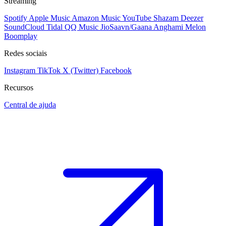
Streaming
Spotify
Apple Music
Amazon Music
YouTube
Shazam
Deezer
SoundCloud
Tidal
QQ Music
JioSaavn/Gaana
Anghami
Melon
Boomplay
Redes sociais
Instagram
TikTok
X (Twitter)
Facebook
Recursos
Central de ajuda