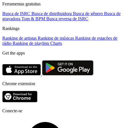
Ferramentas gratuitas
Busca de ISRC
Busca de distribuidora
Busca de gênero
Busca de
gravadora
Tom & BPM
Busca reversa de ISRC
Rankings
Ranking de artistas
Ranking de músicas
Ranking de estações de
rádio
Ranking de playlists
Charts
Get the apps
Chrome extension
Conecte-se