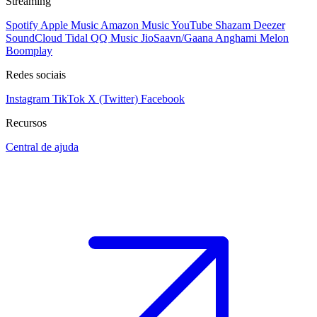
Streaming
Spotify
Apple Music
Amazon Music
YouTube
Shazam
Deezer
SoundCloud
Tidal
QQ Music
JioSaavn/Gaana
Anghami
Melon
Boomplay
Redes sociais
Instagram
TikTok
X (Twitter)
Facebook
Recursos
Central de ajuda