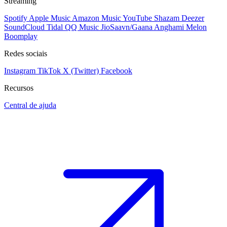
Streaming
Spotify
Apple Music
Amazon Music
YouTube
Shazam
Deezer
SoundCloud
Tidal
QQ Music
JioSaavn/Gaana
Anghami
Melon
Boomplay
Redes sociais
Instagram
TikTok
X (Twitter)
Facebook
Recursos
Central de ajuda