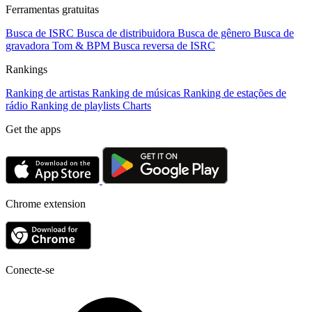
Ferramentas gratuitas
Busca de ISRC
Busca de distribuidora
Busca de gênero
Busca de
gravadora
Tom & BPM
Busca reversa de ISRC
Rankings
Ranking de artistas
Ranking de músicas
Ranking de estações de
rádio
Ranking de playlists
Charts
Get the apps
Chrome extension
Conecte-se