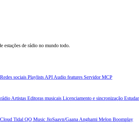
e estações de rádio no mundo todo.
Redes sociais
Playlists
API
Audio features
Servidor MCP
rádio
Artistas
Editoras musicais
Licenciamento e sincronização
Estudan
Cloud
Tidal
QQ Music
JioSaavn/Gaana
Anghami
Melon
Boomplay