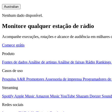
Australian
Nenhum dado disponível.
Monitore qualquer estação de rádio
Acompanhe execuções, rotações e alcance de audiência em milhares d
Comece grátis
Produto
Fontes de dados
Análise de artistas
Análise de faixas
Rádio
Rankings
Casos de uso
Pesquisa A&R
Promotores
Assessoria de imprensa
Programadores de 
Streaming
Spotify
Apple Music
Amazon Music
YouTube
Shazam
Deezer
Sound
Redes sociais