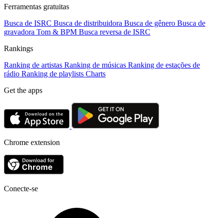
Ferramentas gratuitas
Busca de ISRC
Busca de distribuidora
Busca de gênero
Busca de
gravadora
Tom & BPM
Busca reversa de ISRC
Rankings
Ranking de artistas
Ranking de músicas
Ranking de estações de
rádio
Ranking de playlists
Charts
Get the apps
Chrome extension
Conecte-se