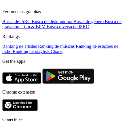
Ferramentas gratuitas
Busca de ISRC
Busca de distribuidora
Busca de gênero
Busca de
gravadora
Tom & BPM
Busca reversa de ISRC
Rankings
Ranking de artistas
Ranking de músicas
Ranking de estações de
rádio
Ranking de playlists
Charts
Get the apps
Chrome extension
Conecte-se