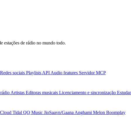
e estações de rádio no mundo todo.
Redes sociais
Playlists
API
Audio features
Servidor MCP
rádio
Artistas
Editoras musicais
Licenciamento e sincronização
Estudan
Cloud
Tidal
QQ Music
JioSaavn/Gaana
Anghami
Melon
Boomplay