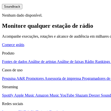
Soundtrack
Nenhum dado disponível.
Monitore qualquer estação de rádio
Acompanhe execuções, rotações e alcance de audiência em milhares d
Comece grátis
Produto
Fontes de dados
Análise de artistas
Análise de faixas
Rádio
Rankings
Casos de uso
Pesquisa A&R
Promotores
Assessoria de imprensa
Programadores de 
Streaming
Spotify
Apple Music
Amazon Music
YouTube
Shazam
Deezer
Sound
Redes sociais