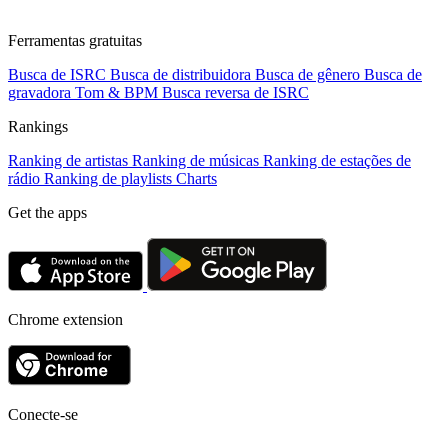
Ferramentas gratuitas
Busca de ISRC
Busca de distribuidora
Busca de gênero
Busca de
gravadora
Tom & BPM
Busca reversa de ISRC
Rankings
Ranking de artistas
Ranking de músicas
Ranking de estações de
rádio
Ranking de playlists
Charts
Get the apps
Chrome extension
Conecte-se