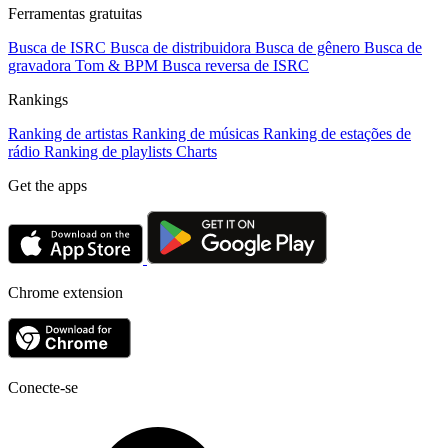
Ferramentas gratuitas
Busca de ISRC
Busca de distribuidora
Busca de gênero
Busca de
gravadora
Tom & BPM
Busca reversa de ISRC
Rankings
Ranking de artistas
Ranking de músicas
Ranking de estações de
rádio
Ranking de playlists
Charts
Get the apps
Chrome extension
Conecte-se