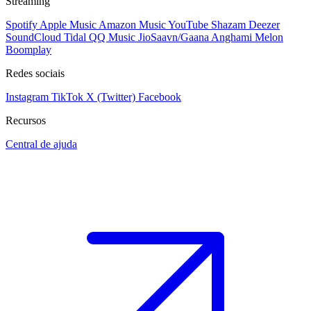
Streaming
Spotify
Apple Music
Amazon Music
YouTube
Shazam
Deezer
SoundCloud
Tidal
QQ Music
JioSaavn/Gaana
Anghami
Melon
Boomplay
Redes sociais
Instagram
TikTok
X (Twitter)
Facebook
Recursos
Central de ajuda