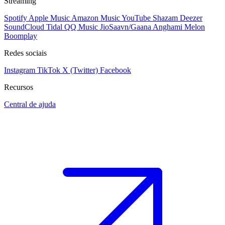
Streaming
Spotify
Apple Music
Amazon Music
YouTube
Shazam
Deezer
SoundCloud
Tidal
QQ Music
JioSaavn/Gaana
Anghami
Melon
Boomplay
Redes sociais
Instagram
TikTok
X (Twitter)
Facebook
Recursos
Central de ajuda