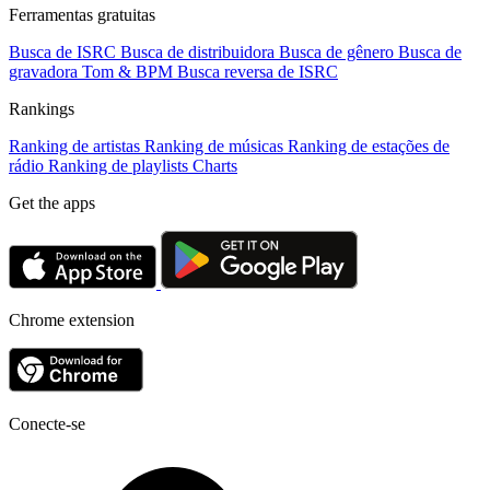
Ferramentas gratuitas
Busca de ISRC
Busca de distribuidora
Busca de gênero
Busca de
gravadora
Tom & BPM
Busca reversa de ISRC
Rankings
Ranking de artistas
Ranking de músicas
Ranking de estações de
rádio
Ranking de playlists
Charts
Get the apps
Chrome extension
Conecte-se