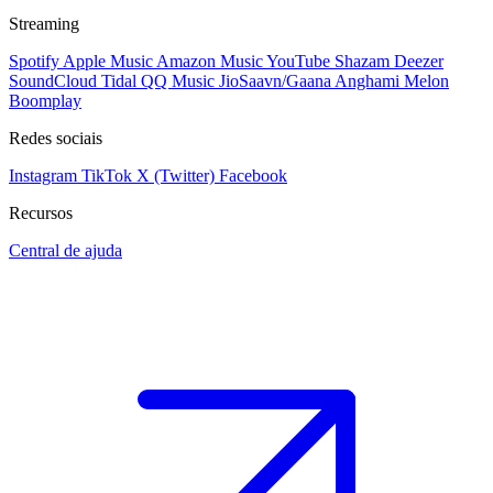
Streaming
Spotify
Apple Music
Amazon Music
YouTube
Shazam
Deezer
SoundCloud
Tidal
QQ Music
JioSaavn/Gaana
Anghami
Melon
Boomplay
Redes sociais
Instagram
TikTok
X (Twitter)
Facebook
Recursos
Central de ajuda