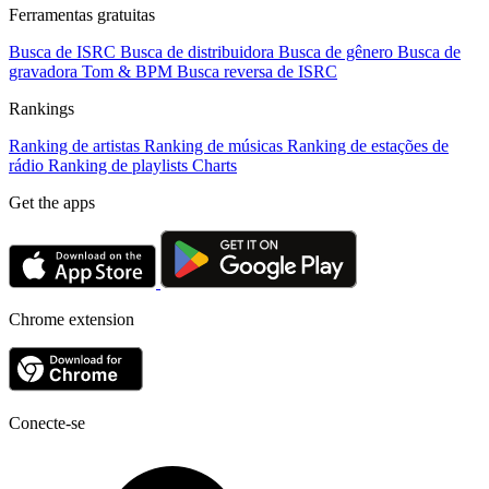
Ferramentas gratuitas
Busca de ISRC
Busca de distribuidora
Busca de gênero
Busca de
gravadora
Tom & BPM
Busca reversa de ISRC
Rankings
Ranking de artistas
Ranking de músicas
Ranking de estações de
rádio
Ranking de playlists
Charts
Get the apps
Chrome extension
Conecte-se