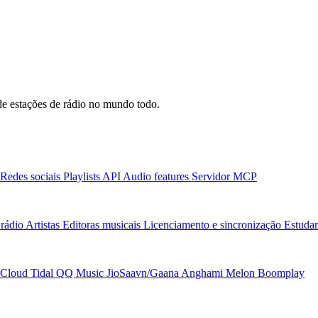
e estações de rádio no mundo todo.
Redes sociais
Playlists
API
Audio features
Servidor MCP
rádio
Artistas
Editoras musicais
Licenciamento e sincronização
Estudan
Cloud
Tidal
QQ Music
JioSaavn/Gaana
Anghami
Melon
Boomplay