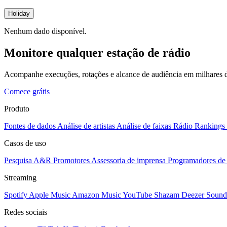
Holiday
Nenhum dado disponível.
Monitore qualquer estação de rádio
Acompanhe execuções, rotações e alcance de audiência em milhares d
Comece grátis
Produto
Fontes de dados
Análise de artistas
Análise de faixas
Rádio
Rankings
Casos de uso
Pesquisa A&R
Promotores
Assessoria de imprensa
Programadores de 
Streaming
Spotify
Apple Music
Amazon Music
YouTube
Shazam
Deezer
Sound
Redes sociais