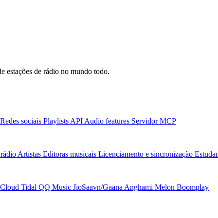
e estações de rádio no mundo todo.
Redes sociais
Playlists
API
Audio features
Servidor MCP
rádio
Artistas
Editoras musicais
Licenciamento e sincronização
Estudan
Cloud
Tidal
QQ Music
JioSaavn/Gaana
Anghami
Melon
Boomplay