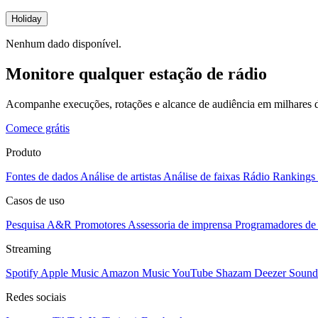
Holiday
Nenhum dado disponível.
Monitore qualquer estação de rádio
Acompanhe execuções, rotações e alcance de audiência em milhares d
Comece grátis
Produto
Fontes de dados
Análise de artistas
Análise de faixas
Rádio
Rankings
Casos de uso
Pesquisa A&R
Promotores
Assessoria de imprensa
Programadores de 
Streaming
Spotify
Apple Music
Amazon Music
YouTube
Shazam
Deezer
Sound
Redes sociais