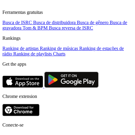
Ferramentas gratuitas
Busca de ISRC
Busca de distribuidora
Busca de gênero
Busca de
gravadora
Tom & BPM
Busca reversa de ISRC
Rankings
Ranking de artistas
Ranking de músicas
Ranking de estações de
rádio
Ranking de playlists
Charts
Get the apps
Chrome extension
Conecte-se