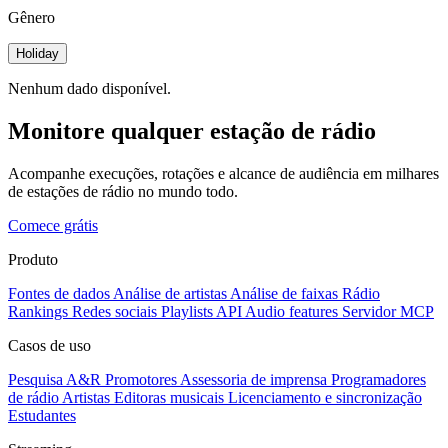
Gênero
Holiday
Nenhum dado disponível.
Monitore qualquer estação de rádio
Acompanhe execuções, rotações e alcance de audiência em milhares
de estações de rádio no mundo todo.
Comece grátis
Produto
Fontes de dados
Análise de artistas
Análise de faixas
Rádio
Rankings
Redes sociais
Playlists
API
Audio features
Servidor MCP
Casos de uso
Pesquisa A&R
Promotores
Assessoria de imprensa
Programadores
de rádio
Artistas
Editoras musicais
Licenciamento e sincronização
Estudantes