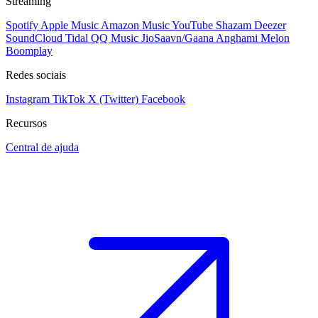
Streaming
Spotify
Apple Music
Amazon Music
YouTube
Shazam
Deezer
SoundCloud
Tidal
QQ Music
JioSaavn/Gaana
Anghami
Melon
Boomplay
Redes sociais
Instagram
TikTok
X (Twitter)
Facebook
Recursos
Central de ajuda