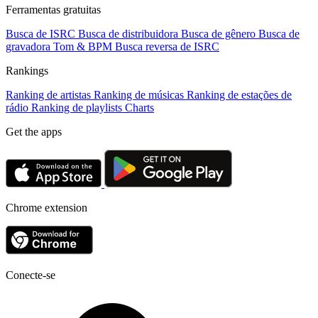
Ferramentas gratuitas
Busca de ISRC
Busca de distribuidora
Busca de gênero
Busca de
gravadora
Tom & BPM
Busca reversa de ISRC
Rankings
Ranking de artistas
Ranking de músicas
Ranking de estações de
rádio
Ranking de playlists
Charts
Get the apps
Chrome extension
Conecte-se