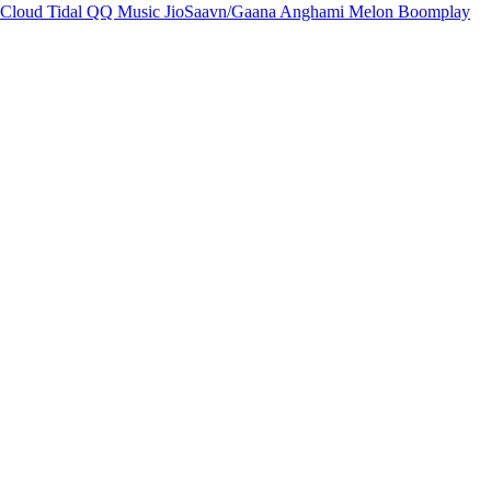
Cloud
Tidal
QQ Music
JioSaavn/Gaana
Anghami
Melon
Boomplay