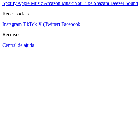
Spotify
Apple Music
Amazon Music
YouTube
Shazam
Deezer
Sound
Redes sociais
Instagram
TikTok
X (Twitter)
Facebook
Recursos
Central de ajuda