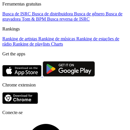
Ferramentas gratuitas
Busca de ISRC
Busca de distribuidora
Busca de gênero
Busca de
gravadora
Tom & BPM
Busca reversa de ISRC
Rankings
Ranking de artistas
Ranking de músicas
Ranking de estações de
rádio
Ranking de playlists
Charts
Get the apps
Chrome extension
Conecte-se