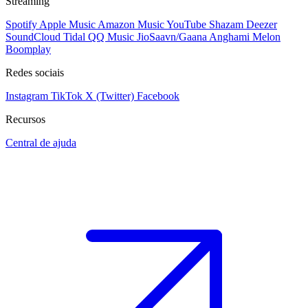
Streaming
Spotify
Apple Music
Amazon Music
YouTube
Shazam
Deezer
SoundCloud
Tidal
QQ Music
JioSaavn/Gaana
Anghami
Melon
Boomplay
Redes sociais
Instagram
TikTok
X (Twitter)
Facebook
Recursos
Central de ajuda