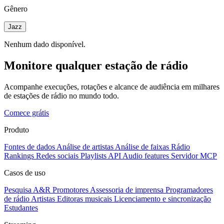
Gênero
Jazz
Nenhum dado disponível.
Monitore qualquer estação de rádio
Acompanhe execuções, rotações e alcance de audiência em milhares
de estações de rádio no mundo todo.
Comece grátis
Produto
Fontes de dados
Análise de artistas
Análise de faixas
Rádio
Rankings
Redes sociais
Playlists
API
Audio features
Servidor MCP
Casos de uso
Pesquisa A&R
Promotores
Assessoria de imprensa
Programadores
de rádio
Artistas
Editoras musicais
Licenciamento e sincronização
Estudantes