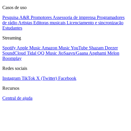
Casos de uso
Pesquisa A&R
Promotores
Assessoria de imprensa
Programadores
de rádio
Artistas
Editoras musicais
Licenciamento e sincronização
Estudantes
Streaming
Spotify
Apple Music
Amazon Music
YouTube
Shazam
Deezer
SoundCloud
Tidal
QQ Music
JioSaavn/Gaana
Anghami
Melon
Boomplay
Redes sociais
Instagram
TikTok
X (Twitter)
Facebook
Recursos
Central de ajuda