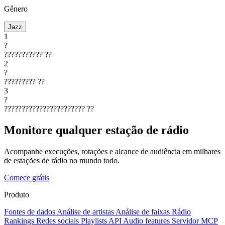
Gênero
Jazz
1
?
???????????
??
2
?
?????????
??
3
?
???????????????????????
??
Monitore qualquer estação de rádio
Acompanhe execuções, rotações e alcance de audiência em milhares
de estações de rádio no mundo todo.
Comece grátis
Produto
Fontes de dados
Análise de artistas
Análise de faixas
Rádio
Rankings
Redes sociais
Playlists
API
Audio features
Servidor MCP