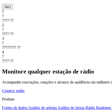
Jazz
1
?
????
??
2
?
????
??
3
?
????????
??
4
?
????
??
Monitore qualquer estação de rádio
Acompanhe execuções, rotações e alcance de audiência em milhares d
Comece grátis
Produto
Fontes de dados
Análise de artistas
Análise de faixas
Rádio
Rankings