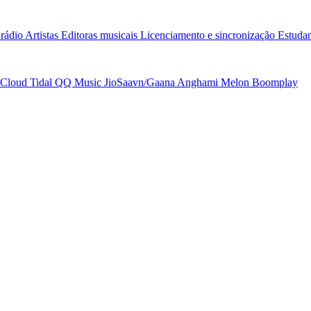
rádio
Artistas
Editoras musicais
Licenciamento e sincronização
Estudan
Cloud
Tidal
QQ Music
JioSaavn/Gaana
Anghami
Melon
Boomplay