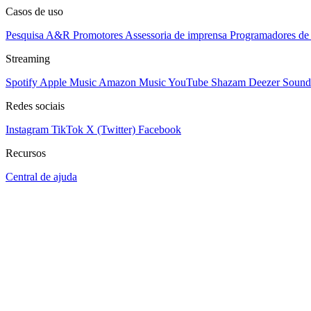
Casos de uso
Pesquisa A&R
Promotores
Assessoria de imprensa
Programadores de 
Streaming
Spotify
Apple Music
Amazon Music
YouTube
Shazam
Deezer
Sound
Redes sociais
Instagram
TikTok
X (Twitter)
Facebook
Recursos
Central de ajuda