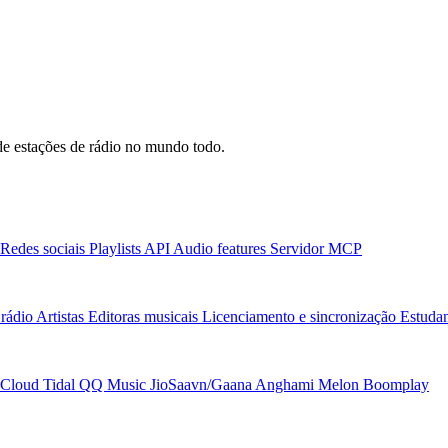
e estações de rádio no mundo todo.
Redes sociais
Playlists
API
Audio features
Servidor MCP
rádio
Artistas
Editoras musicais
Licenciamento e sincronização
Estudan
Cloud
Tidal
QQ Music
JioSaavn/Gaana
Anghami
Melon
Boomplay