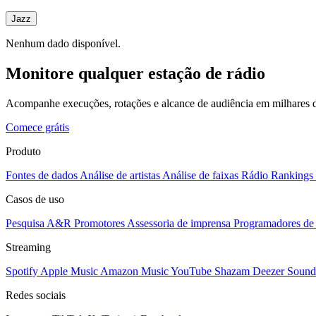
Jazz
Nenhum dado disponível.
Monitore qualquer estação de rádio
Acompanhe execuções, rotações e alcance de audiência em milhares d
Comece grátis
Produto
Fontes de dados
Análise de artistas
Análise de faixas
Rádio
Rankings
Casos de uso
Pesquisa A&R
Promotores
Assessoria de imprensa
Programadores de 
Streaming
Spotify
Apple Music
Amazon Music
YouTube
Shazam
Deezer
Sound
Redes sociais