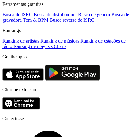
Ferramentas gratuitas
Busca de ISRC
Busca de distribuidora
Busca de gênero
Busca de
gravadora
Tom & BPM
Busca reversa de ISRC
Rankings
Ranking de artistas
Ranking de músicas
Ranking de estações de
rádio
Ranking de playlists
Charts
Get the apps
Chrome extension
Conecte-se