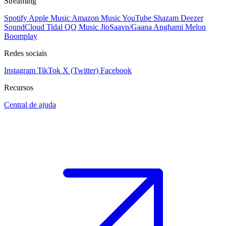
Streaming
Spotify
Apple Music
Amazon Music
YouTube
Shazam
Deezer
SoundCloud
Tidal
QQ Music
JioSaavn/Gaana
Anghami
Melon
Boomplay
Redes sociais
Instagram
TikTok
X (Twitter)
Facebook
Recursos
Central de ajuda