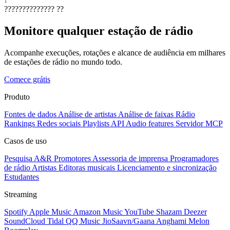
??????????????
??
Monitore qualquer estação de rádio
Acompanhe execuções, rotações e alcance de audiência em milhares
de estações de rádio no mundo todo.
Comece grátis
Produto
Fontes de dados
Análise de artistas
Análise de faixas
Rádio
Rankings
Redes sociais
Playlists
API
Audio features
Servidor MCP
Casos de uso
Pesquisa A&R
Promotores
Assessoria de imprensa
Programadores
de rádio
Artistas
Editoras musicais
Licenciamento e sincronização
Estudantes
Streaming
Spotify
Apple Music
Amazon Music
YouTube
Shazam
Deezer
SoundCloud
Tidal
QQ Music
JioSaavn/Gaana
Anghami
Melon