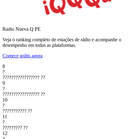
Radio Nueva Q
PE
Veja o ranking completo de estações de rádio e acompanhe o
desempenho em todas as plataformas.
Comece grátis agora
8
?
?????????????????
??
9
?
?????????????????
??
10
?
???????????
??
11
?
?????????
??
12
?