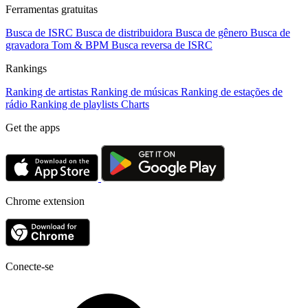
Ferramentas gratuitas
Busca de ISRC
Busca de distribuidora
Busca de gênero
Busca de
gravadora
Tom & BPM
Busca reversa de ISRC
Rankings
Ranking de artistas
Ranking de músicas
Ranking de estações de
rádio
Ranking de playlists
Charts
Get the apps
Chrome extension
Conecte-se