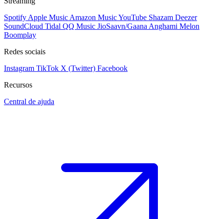
Streaming
Spotify
Apple Music
Amazon Music
YouTube
Shazam
Deezer
SoundCloud
Tidal
QQ Music
JioSaavn/Gaana
Anghami
Melon
Boomplay
Redes sociais
Instagram
TikTok
X (Twitter)
Facebook
Recursos
Central de ajuda