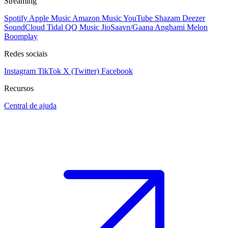
Streaming
Spotify
Apple Music
Amazon Music
YouTube
Shazam
Deezer
SoundCloud
Tidal
QQ Music
JioSaavn/Gaana
Anghami
Melon
Boomplay
Redes sociais
Instagram
TikTok
X (Twitter)
Facebook
Recursos
Central de ajuda