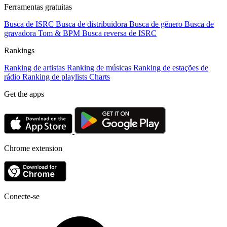
Ferramentas gratuitas
Busca de ISRC
Busca de distribuidora
Busca de gênero
Busca de
gravadora
Tom & BPM
Busca reversa de ISRC
Rankings
Ranking de artistas
Ranking de músicas
Ranking de estações de
rádio
Ranking de playlists
Charts
Get the apps
Chrome extension
Conecte-se