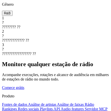
Gênero
R&B
1
?
????????
??
2
?
?????????????
??
3
?
?????????????????
??
Monitore qualquer estação de rádio
Acompanhe execuções, rotações e alcance de audiência em milhares
de estações de rádio no mundo todo.
Comece grátis
Produto
Fontes de dados
Análise de artistas
Análise de faixas
Rádio
Rankings
Redes sociais
Playlists
API
Audio features
Servidor MCP