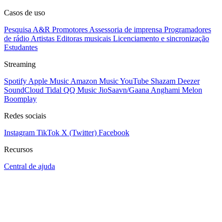
Casos de uso
Pesquisa A&R
Promotores
Assessoria de imprensa
Programadores
de rádio
Artistas
Editoras musicais
Licenciamento e sincronização
Estudantes
Streaming
Spotify
Apple Music
Amazon Music
YouTube
Shazam
Deezer
SoundCloud
Tidal
QQ Music
JioSaavn/Gaana
Anghami
Melon
Boomplay
Redes sociais
Instagram
TikTok
X (Twitter)
Facebook
Recursos
Central de ajuda