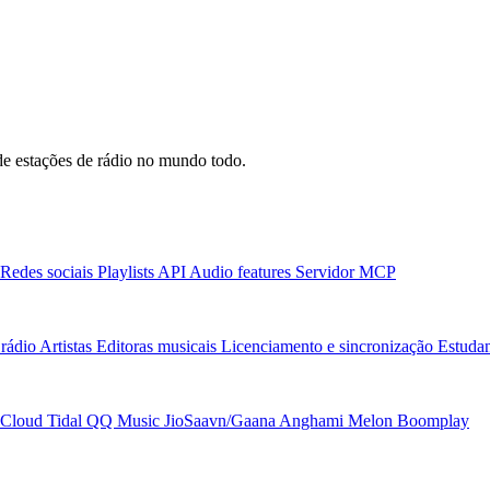
e estações de rádio no mundo todo.
Redes sociais
Playlists
API
Audio features
Servidor MCP
rádio
Artistas
Editoras musicais
Licenciamento e sincronização
Estudan
Cloud
Tidal
QQ Music
JioSaavn/Gaana
Anghami
Melon
Boomplay