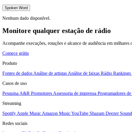
Spoken Word
Nenhum dado disponível.
Monitore qualquer estação de rádio
Acompanhe execuções, rotações e alcance de audiência em milhares d
Comece grátis
Produto
Fontes de dados
Análise de artistas
Análise de faixas
Rádio
Rankings
Casos de uso
Pesquisa A&R
Promotores
Assessoria de imprensa
Programadores de 
Streaming
Spotify
Apple Music
Amazon Music
YouTube
Shazam
Deezer
Sound
Redes sociais