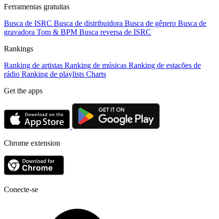
Ferramentas gratuitas
Busca de ISRC
Busca de distribuidora
Busca de gênero
Busca de
gravadora
Tom & BPM
Busca reversa de ISRC
Rankings
Ranking de artistas
Ranking de músicas
Ranking de estações de
rádio
Ranking de playlists
Charts
Get the apps
Chrome extension
Conecte-se