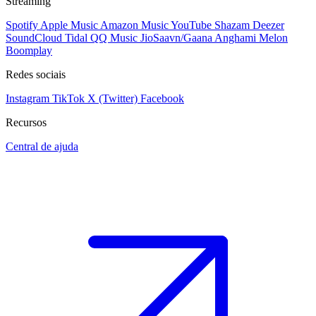
Streaming
Spotify
Apple Music
Amazon Music
YouTube
Shazam
Deezer
SoundCloud
Tidal
QQ Music
JioSaavn/Gaana
Anghami
Melon
Boomplay
Redes sociais
Instagram
TikTok
X (Twitter)
Facebook
Recursos
Central de ajuda