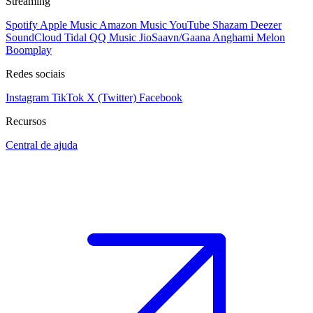
Streaming
Spotify
Apple Music
Amazon Music
YouTube
Shazam
Deezer
SoundCloud
Tidal
QQ Music
JioSaavn/Gaana
Anghami
Melon
Boomplay
Redes sociais
Instagram
TikTok
X (Twitter)
Facebook
Recursos
Central de ajuda