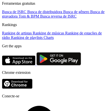
Ferramentas gratuitas
Busca de ISRC
Busca de distribuidora
Busca de gênero
Busca de
gravadora
Tom & BPM
Busca reversa de ISRC
Rankings
Ranking de artistas
Ranking de músicas
Ranking de estações de
rádio
Ranking de playlists
Charts
Get the apps
Chrome extension
Conecte-se