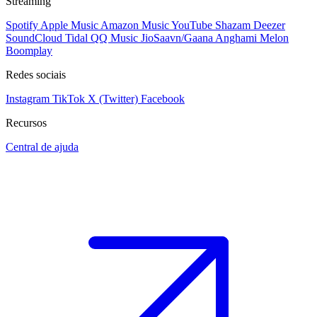
Streaming
Spotify
Apple Music
Amazon Music
YouTube
Shazam
Deezer
SoundCloud
Tidal
QQ Music
JioSaavn/Gaana
Anghami
Melon
Boomplay
Redes sociais
Instagram
TikTok
X (Twitter)
Facebook
Recursos
Central de ajuda