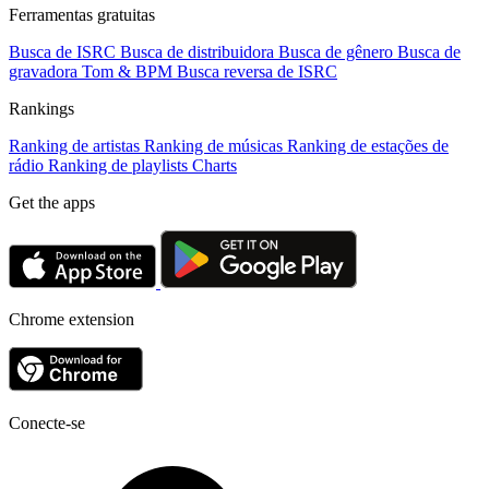
Ferramentas gratuitas
Busca de ISRC
Busca de distribuidora
Busca de gênero
Busca de
gravadora
Tom & BPM
Busca reversa de ISRC
Rankings
Ranking de artistas
Ranking de músicas
Ranking de estações de
rádio
Ranking de playlists
Charts
Get the apps
Chrome extension
Conecte-se