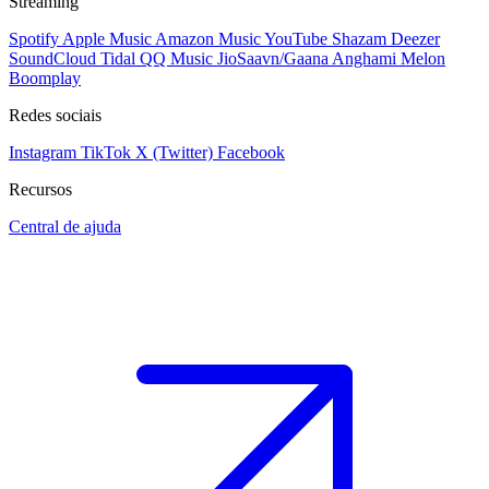
Streaming
Spotify
Apple Music
Amazon Music
YouTube
Shazam
Deezer
SoundCloud
Tidal
QQ Music
JioSaavn/Gaana
Anghami
Melon
Boomplay
Redes sociais
Instagram
TikTok
X (Twitter)
Facebook
Recursos
Central de ajuda