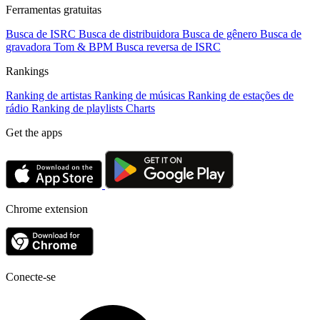
Ferramentas gratuitas
Busca de ISRC
Busca de distribuidora
Busca de gênero
Busca de
gravadora
Tom & BPM
Busca reversa de ISRC
Rankings
Ranking de artistas
Ranking de músicas
Ranking de estações de
rádio
Ranking de playlists
Charts
Get the apps
Chrome extension
Conecte-se