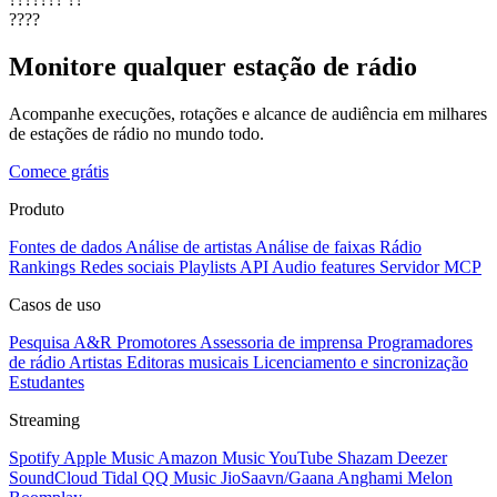
????
Monitore qualquer estação de rádio
Acompanhe execuções, rotações e alcance de audiência em milhares
de estações de rádio no mundo todo.
Comece grátis
Produto
Fontes de dados
Análise de artistas
Análise de faixas
Rádio
Rankings
Redes sociais
Playlists
API
Audio features
Servidor MCP
Casos de uso
Pesquisa A&R
Promotores
Assessoria de imprensa
Programadores
de rádio
Artistas
Editoras musicais
Licenciamento e sincronização
Estudantes
Streaming
Spotify
Apple Music
Amazon Music
YouTube
Shazam
Deezer
SoundCloud
Tidal
QQ Music
JioSaavn/Gaana
Anghami
Melon