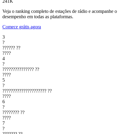
241K
Veja o ranking completo de estações de rádio e acompanhe o
desempenho em todas as plataformas.
Comece grátis agora
3
?
??????
??
????
4
?
???????????????
??
????
5
?
?????????????????????
??
????
6
?
????????
??
????
7
?
???????
??