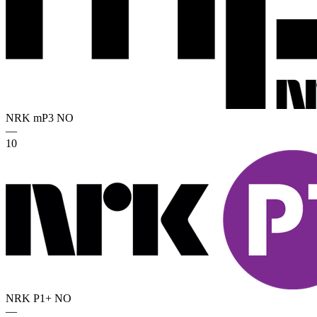
NRK mP3
NO
—
10
NRK P1+
NO
—