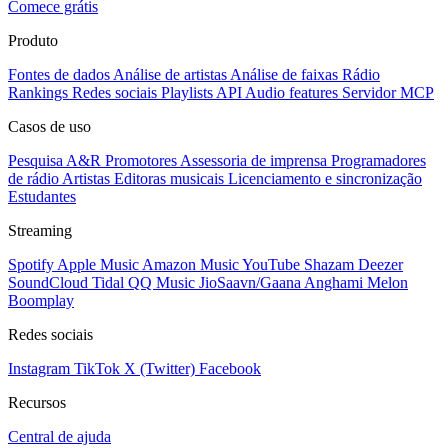
Comece grátis
Produto
Fontes de dados
Análise de artistas
Análise de faixas
Rádio
Rankings
Redes sociais
Playlists
API
Audio features
Servidor MCP
Casos de uso
Pesquisa A&R
Promotores
Assessoria de imprensa
Programadores
de rádio
Artistas
Editoras musicais
Licenciamento e sincronização
Estudantes
Streaming
Spotify
Apple Music
Amazon Music
YouTube
Shazam
Deezer
SoundCloud
Tidal
QQ Music
JioSaavn/Gaana
Anghami
Melon
Boomplay
Redes sociais
Instagram
TikTok
X (Twitter)
Facebook
Recursos
Central de ajuda