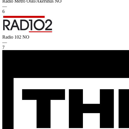
Radio Metro Oslo/Akershus
NO
—
6
Radio 102
NO
—
7