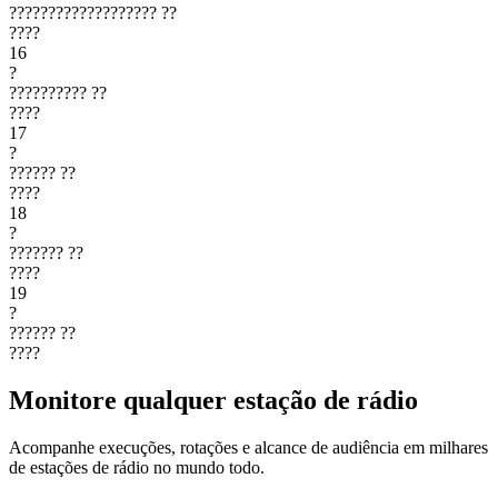
???????????????????
??
????
16
?
??????????
??
????
17
?
??????
??
????
18
?
???????
??
????
19
?
??????
??
????
Monitore qualquer estação de rádio
Acompanhe execuções, rotações e alcance de audiência em milhares
de estações de rádio no mundo todo.