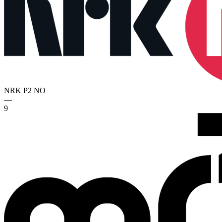
NRK P2
NO
—
9