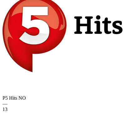
P5 Hits
NO
—
13