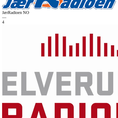
JærRadioen
NO
—
4