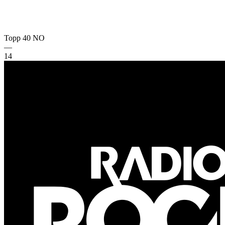
Topp 40
NO
—
14