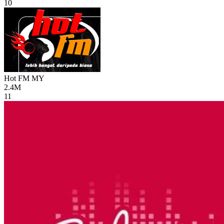
10
Hot FM
MY
2.4M
11