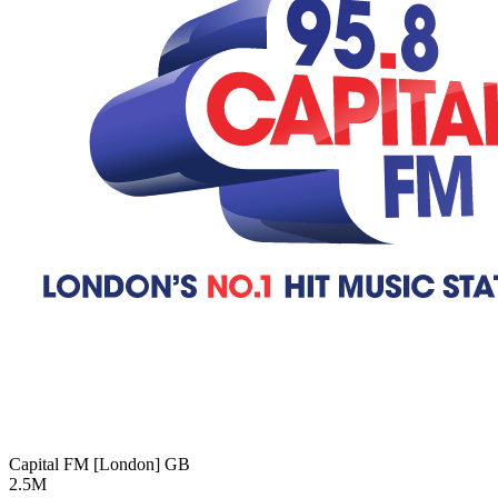
Capital FM [London]
GB
2.5M