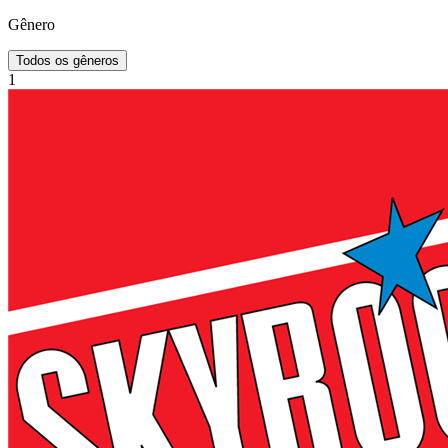
Gênero
Todos os gêneros
1