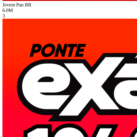
Jovem Pan
BR
6.0M
3