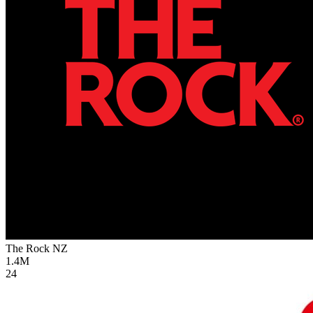
The Rock
NZ
1.4M
24