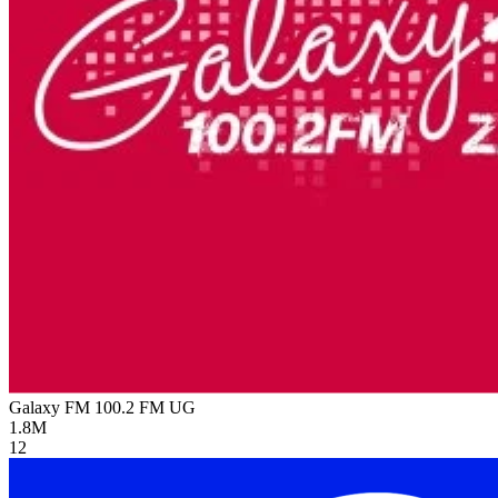
Galaxy FM 100.2 FM
UG
1.8M
12