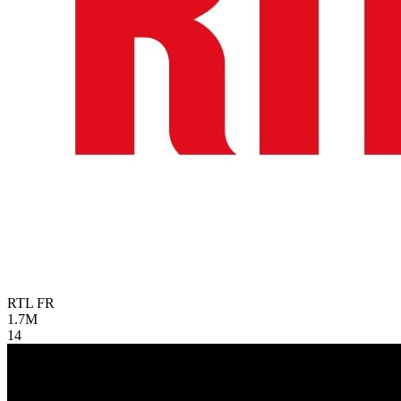
RTL
FR
1.7M
14