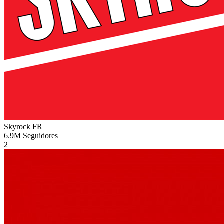
Skyrock
FR
6.9M
Seguidores
2