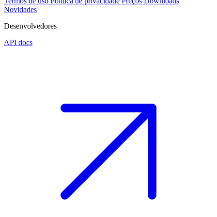
Termos de uso
Política de privacidade
Preços
Downloads
Novidades
Desenvolvedores
API docs