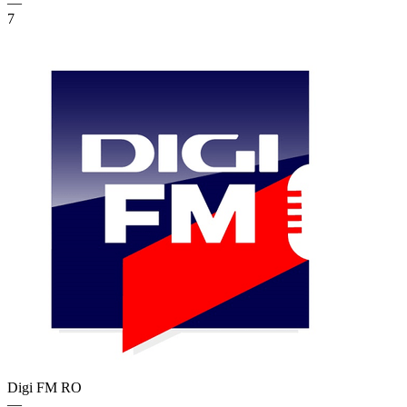
—
7
Digi FM
RO
—