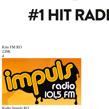
Kiss FM
RO
239K
4
Radio Impuls
RO