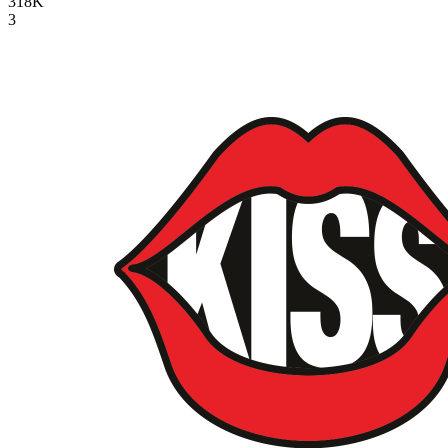
318K
3