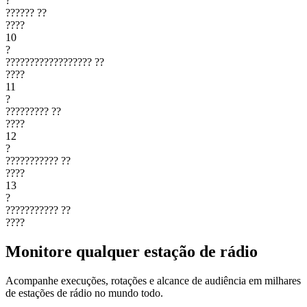
?
??????
??
????
10
?
??????????????????
??
????
11
?
?????????
??
????
12
?
???????????
??
????
13
?
???????????
??
????
Monitore qualquer estação de rádio
Acompanhe execuções, rotações e alcance de audiência em milhares
de estações de rádio no mundo todo.