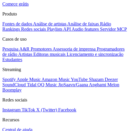
Comece grátis
Produto
Fontes de dados
Análise de artistas
Análise de faixas
Rádio
Rankings
Redes sociais
Playlists
API
Audio features
Servidor MCP
Casos de uso
Pesquisa A&R
Promotores
Assessoria de imprensa
Programadores
de rádio
Artistas
Editoras musicais
Licenciamento e sincronização
Estudantes
Streaming
Spotify
Apple Music
Amazon Music
YouTube
Shazam
Deezer
SoundCloud
Tidal
QQ Music
JioSaavn/Gaana
Anghami
Melon
Boomplay
Redes sociais
Instagram
TikTok
X (Twitter)
Facebook
Recursos
Central de ajuda