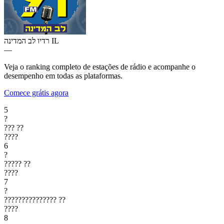
רדיו לב המדינה
IL
—
Veja o ranking completo de estações de rádio e acompanhe o
desempenho em todas as plataformas.
Comece grátis agora
5
?
???
??
????
6
?
?????
??
????
7
?
???????????????
??
????
8