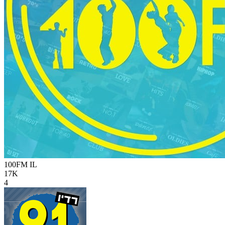
100FM
IL
17K
4