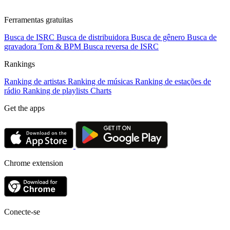
Ferramentas gratuitas
Busca de ISRC
Busca de distribuidora
Busca de gênero
Busca de
gravadora
Tom & BPM
Busca reversa de ISRC
Rankings
Ranking de artistas
Ranking de músicas
Ranking de estações de
rádio
Ranking de playlists
Charts
Get the apps
Chrome extension
Conecte-se