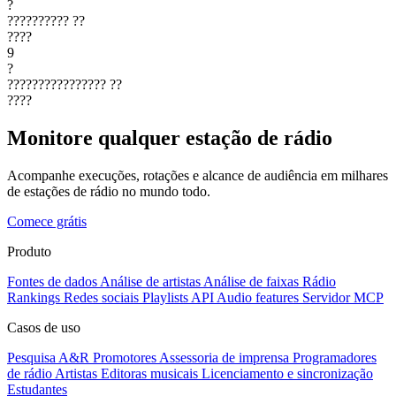
?
??????????
??
????
9
?
????????????????
??
????
Monitore qualquer estação de rádio
Acompanhe execuções, rotações e alcance de audiência em milhares
de estações de rádio no mundo todo.
Comece grátis
Produto
Fontes de dados
Análise de artistas
Análise de faixas
Rádio
Rankings
Redes sociais
Playlists
API
Audio features
Servidor MCP
Casos de uso
Pesquisa A&R
Promotores
Assessoria de imprensa
Programadores
de rádio
Artistas
Editoras musicais
Licenciamento e sincronização
Estudantes