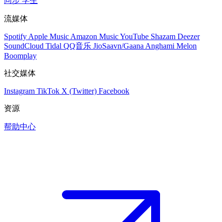
同步
学生
流媒体
Spotify
Apple Music
Amazon Music
YouTube
Shazam
Deezer
SoundCloud
Tidal
QQ音乐
JioSaavn/Gaana
Anghami
Melon
Boomplay
社交媒体
Instagram
TikTok
X (Twitter)
Facebook
资源
帮助中心