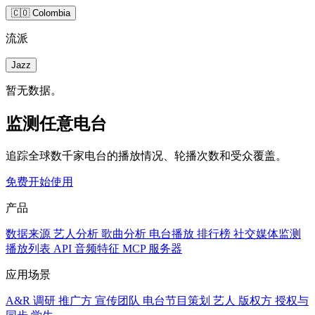
🇨🇴 Colombia
流派
Jazz
暂无数据。
监测任意电台
追踪全球数千家电台的播放情况、轮播次数和受众覆盖。
免费开始使用
产品
数据来源
艺人分析
歌曲分析
电台播放
排行榜
社交媒体监测
播放列表
API
音频特征
MCP 服务器
应用场景
A&R 调研
推广方
宣传团队
电台节目策划
艺人
版权方
授权与