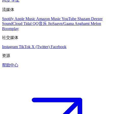
同步
学生
流媒体
Spotify
Apple Music
Amazon Music
YouTube
Shazam
Deezer
SoundCloud
Tidal
QQ音乐
JioSaavn/Gaana
Anghami
Melon
Boomplay
社交媒体
Instagram
TikTok
X (Twitter)
Facebook
资源
帮助中心