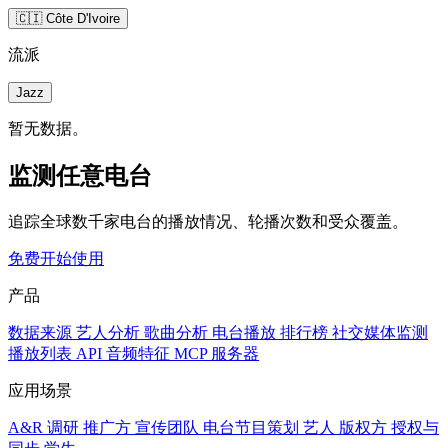
🇨🇮 Côte D'Ivoire
流派
Jazz
暂无数据。
监测任意电台
追踪全球数千家电台的播放情况、轮播次数和受众覆盖。
免费开始使用
产品
数据来源
艺人分析
歌曲分析
电台播放
排行榜
社交媒体监测
播放列表
API
音频特征
MCP 服务器
应用场景
A&R 调研
推广方
宣传团队
电台节目策划
艺人
版权方
授权与