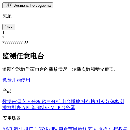
🇧🇦 Bosnia & Herzegovina
流派
Jazz
1
?
??????????
??
监测任意电台
追踪全球数千家电台的播放情况、轮播次数和受众覆盖。
免费开始使用
产品
数据来源
艺人分析
歌曲分析
电台播放
排行榜
社交媒体监测
播放列表
API
音频特征
MCP 服务器
应用场景
A&R 调研
推广方
宣传团队
电台节目策划
艺人
版权方
授权与