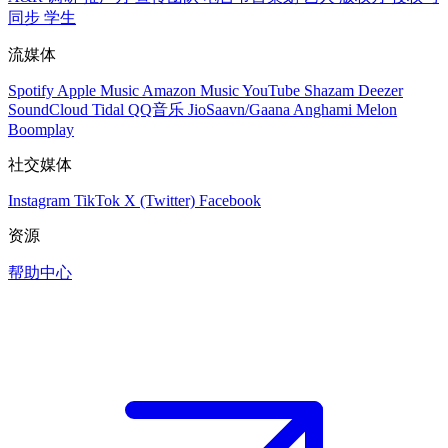
同步
学生
流媒体
Spotify
Apple Music
Amazon Music
YouTube
Shazam
Deezer
SoundCloud
Tidal
QQ音乐
JioSaavn/Gaana
Anghami
Melon
Boomplay
社交媒体
Instagram
TikTok
X (Twitter)
Facebook
资源
帮助中心