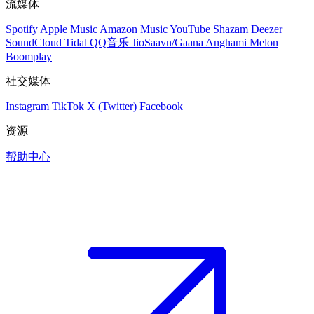
流媒体
Spotify
Apple Music
Amazon Music
YouTube
Shazam
Deezer
SoundCloud
Tidal
QQ音乐
JioSaavn/Gaana
Anghami
Melon
Boomplay
社交媒体
Instagram
TikTok
X (Twitter)
Facebook
资源
帮助中心