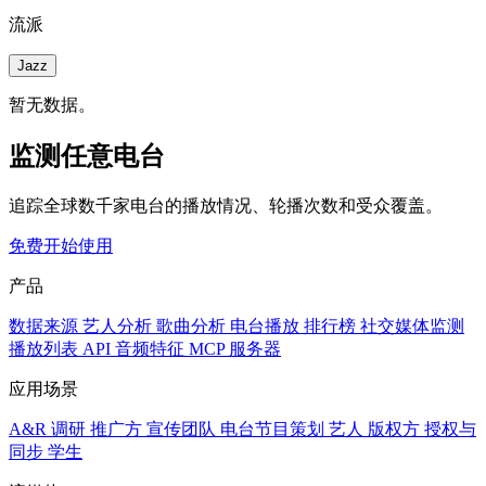
流派
Jazz
暂无数据。
监测任意电台
追踪全球数千家电台的播放情况、轮播次数和受众覆盖。
免费开始使用
产品
数据来源
艺人分析
歌曲分析
电台播放
排行榜
社交媒体监测
播放列表
API
音频特征
MCP 服务器
应用场景
A&R 调研
推广方
宣传团队
电台节目策划
艺人
版权方
授权与
同步
学生