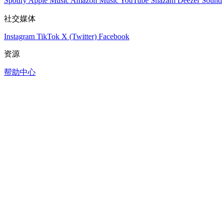
Spotify
Apple Music
Amazon Music
YouTube
Shazam
Deezer
Sound
社交媒体
Instagram
TikTok
X (Twitter)
Facebook
资源
帮助中心