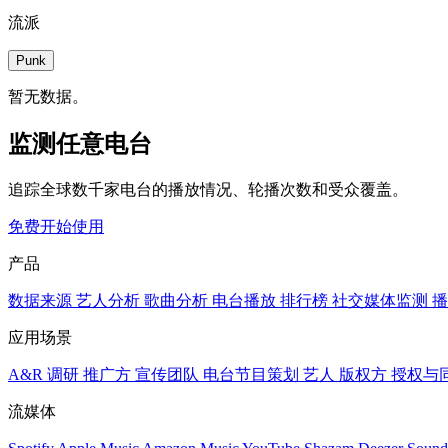
流派
Punk
暂无数据。
监测任意电台
追踪全球数千家电台的播放情况、轮播次数和受众覆盖。
免费开始使用
产品
数据来源
艺人分析
歌曲分析
电台播放
排行榜
社交媒体监测
播
应用场景
A&R 调研
推广方
宣传团队
电台节目策划
艺人
版权方
授权与
流媒体