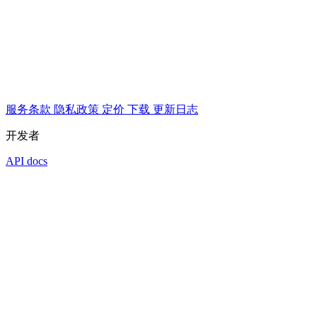
服务条款
隐私政策
定价
下载
更新日志
开发者
API docs