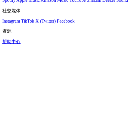
Spotify
Apple Music
Amazon Music
YouTube
Shazam
Deezer
Sound
社交媒体
Instagram
TikTok
X (Twitter)
Facebook
资源
帮助中心