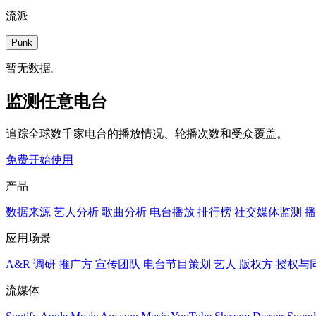
流派
Punk
暂无数据。
监测任意电台
追踪全球数千家电台的播放情况、轮播次数和受众覆盖。
免费开始使用
产品
数据来源
艺人分析
歌曲分析
电台播放
排行榜
社交媒体监测
播
应用场景
A&R 调研
推广方
宣传团队
电台节目策划
艺人
版权方
授权与
流媒体