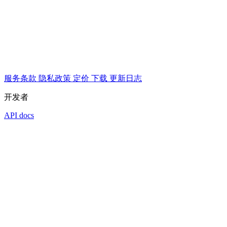
服务条款
隐私政策
定价
下载
更新日志
开发者
API docs