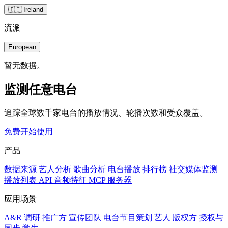
🇮🇪 Ireland
流派
European
暂无数据。
监测任意电台
追踪全球数千家电台的播放情况、轮播次数和受众覆盖。
免费开始使用
产品
数据来源
艺人分析
歌曲分析
电台播放
排行榜
社交媒体监测
播放列表
API
音频特征
MCP 服务器
应用场景
A&R 调研
推广方
宣传团队
电台节目策划
艺人
版权方
授权与