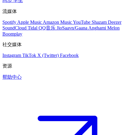
同步
学生
流媒体
Spotify
Apple Music
Amazon Music
YouTube
Shazam
Deezer
SoundCloud
Tidal
QQ音乐
JioSaavn/Gaana
Anghami
Melon
Boomplay
社交媒体
Instagram
TikTok
X (Twitter)
Facebook
资源
帮助中心