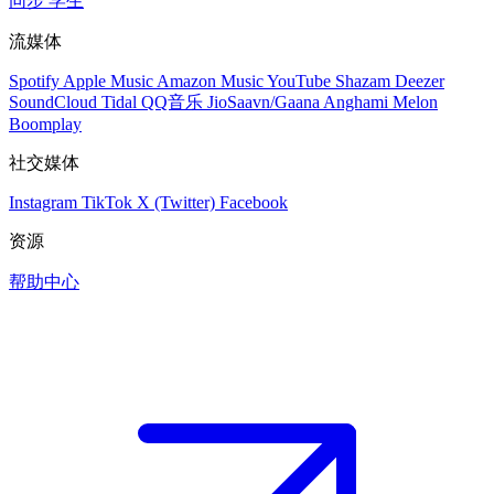
同步
学生
流媒体
Spotify
Apple Music
Amazon Music
YouTube
Shazam
Deezer
SoundCloud
Tidal
QQ音乐
JioSaavn/Gaana
Anghami
Melon
Boomplay
社交媒体
Instagram
TikTok
X (Twitter)
Facebook
资源
帮助中心