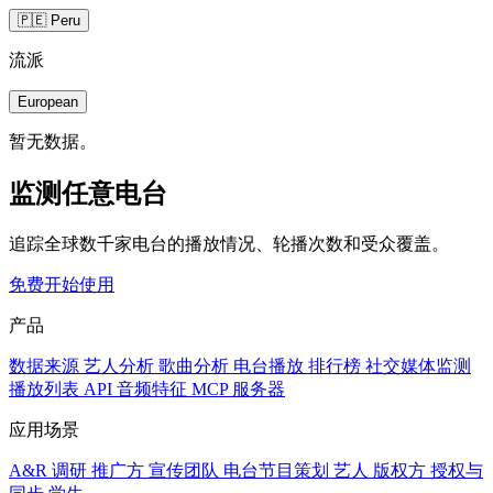
🇵🇪 Peru
流派
European
暂无数据。
监测任意电台
追踪全球数千家电台的播放情况、轮播次数和受众覆盖。
免费开始使用
产品
数据来源
艺人分析
歌曲分析
电台播放
排行榜
社交媒体监测
播放列表
API
音频特征
MCP 服务器
应用场景
A&R 调研
推广方
宣传团队
电台节目策划
艺人
版权方
授权与