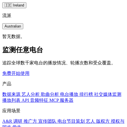
🇮🇪 Ireland
流派
Australian
暂无数据。
监测任意电台
追踪全球数千家电台的播放情况、轮播次数和受众覆盖。
免费开始使用
产品
数据来源
艺人分析
歌曲分析
电台播放
排行榜
社交媒体监测
播放列表
API
音频特征
MCP 服务器
应用场景
A&R 调研
推广方
宣传团队
电台节目策划
艺人
版权方
授权与