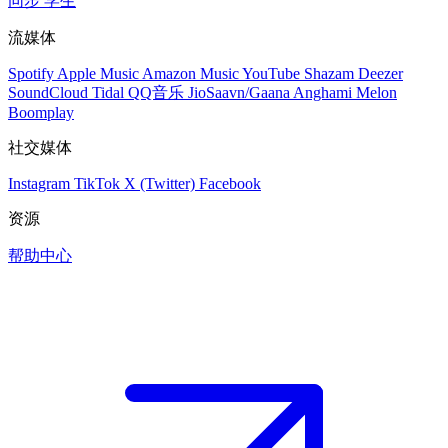
同步
学生
流媒体
Spotify
Apple Music
Amazon Music
YouTube
Shazam
Deezer
SoundCloud
Tidal
QQ音乐
JioSaavn/Gaana
Anghami
Melon
Boomplay
社交媒体
Instagram
TikTok
X (Twitter)
Facebook
资源
帮助中心