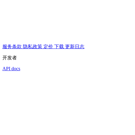
服务条款
隐私政策
定价
下载
更新日志
开发者
API docs