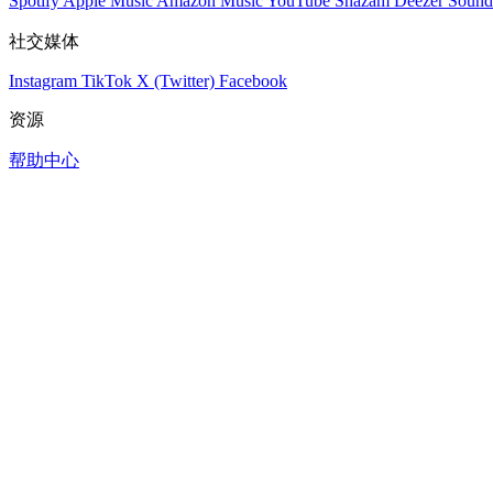
Spotify
Apple Music
Amazon Music
YouTube
Shazam
Deezer
Sound
社交媒体
Instagram
TikTok
X (Twitter)
Facebook
资源
帮助中心