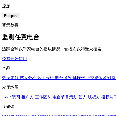
流派
European
暂无数据。
监测任意电台
追踪全球数千家电台的播放情况、轮播次数和受众覆盖。
免费开始使用
产品
数据来源
艺人分析
歌曲分析
电台播放
排行榜
社交媒体监测
播
应用场景
A&R 调研
推广方
宣传团队
电台节目策划
艺人
版权方
授权与
流媒体