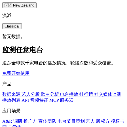
🇳🇿 New Zealand
流派
Classical
暂无数据。
监测任意电台
追踪全球数千家电台的播放情况、轮播次数和受众覆盖。
免费开始使用
产品
数据来源
艺人分析
歌曲分析
电台播放
排行榜
社交媒体监测
播放列表
API
音频特征
MCP 服务器
应用场景
A&R 调研
推广方
宣传团队
电台节目策划
艺人
版权方
授权与