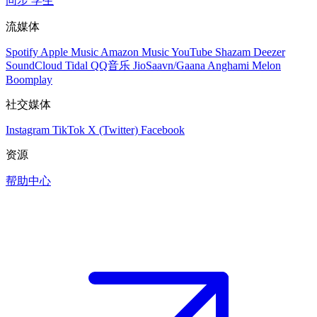
同步
学生
流媒体
Spotify
Apple Music
Amazon Music
YouTube
Shazam
Deezer
SoundCloud
Tidal
QQ音乐
JioSaavn/Gaana
Anghami
Melon
Boomplay
社交媒体
Instagram
TikTok
X (Twitter)
Facebook
资源
帮助中心