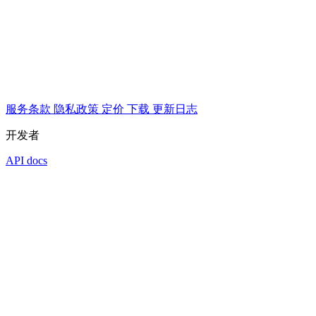
服务条款
隐私政策
定价
下载
更新日志
开发者
API docs