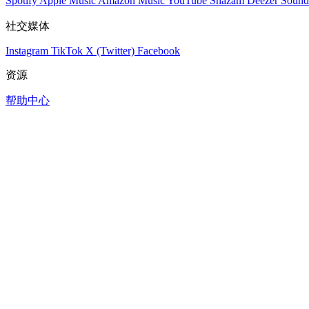
Spotify
Apple Music
Amazon Music
YouTube
Shazam
Deezer
Sound
社交媒体
Instagram
TikTok
X (Twitter)
Facebook
资源
帮助中心