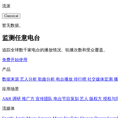
流派
Classical
暂无数据。
监测任意电台
追踪全球数千家电台的播放情况、轮播次数和受众覆盖。
免费开始使用
产品
数据来源
艺人分析
歌曲分析
电台播放
排行榜
社交媒体监测
播
应用场景
A&R 调研
推广方
宣传团队
电台节目策划
艺人
版权方
授权与
流媒体